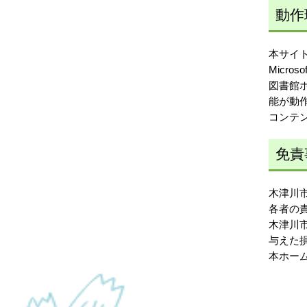
動作
本サイ
Micros
図書館ホ
能が動
コンテン
免責
木津川
各者の
木津川
与えた
本ホー