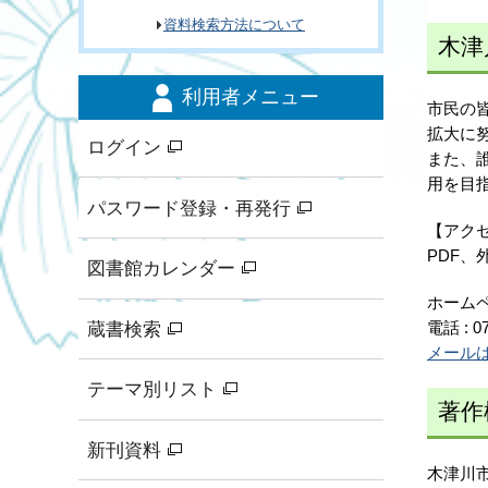
資料検索方法について
木津
利用者メニュー
市民の
拡大に
ログイン
また、誰
用を目
パスワード登録・再発行
【アク
PDF
図書館カレンダー
ホーム
蔵書検索
電話 : 07
メール
テーマ別リスト
著作
新刊資料
木津川