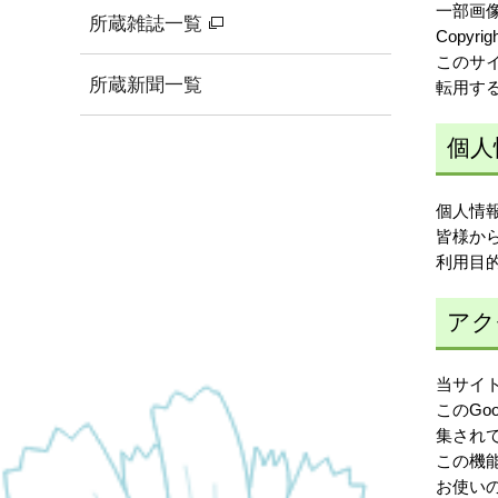
一部画
所蔵雑誌一覧
Copyrigh
このサ
所蔵新聞一覧
転用す
個人
個人情報
皆様か
利用目
アク
当サイト
このGo
集され
この機能
お使い