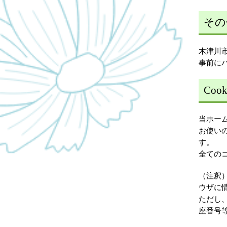
その
木津川
事前に
Coo
当ホーム
お使い
す。
全ての
（注釈
ウザに
ただし
座番号